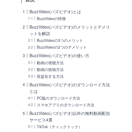
BuzzVideo(バズビデオ)とは
BuzzVideoの特徴
BuzzVideo(バズビデオ)のメリットとデメリ
ットを解説
BuzzVideoの3つのメリット
BuzzVideoの2つのデメリット
BuzzVideo(バズビデオ)の使い方
動画の視聴方法
動画の投稿方法
収益化する方法
BuzzVideo(バズビデオ)のダウンロード方法
とは
PC版のダウンロード方法
スマホアプリのダウンロード方法
BuzzVideo(バズビデオ)以外の無料動画配信
サービス4選
TikTok（ティックトック）