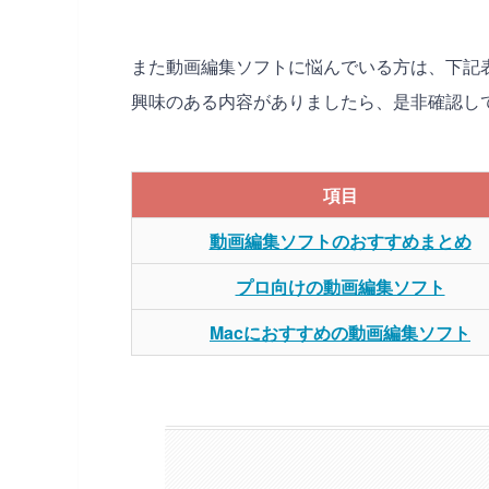
また動画編集ソフトに悩んでいる方は、下記
興味のある内容がありましたら、是非確認し
項目
動画編集ソフトのおすすめまとめ
プロ向けの動画編集ソフト
Macにおすすめの動画編集ソフト