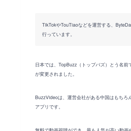
TikTokやTouTiaoなどを運営する、B
行っています。
日本では、TopBuzz（トップバズ）とう名前で2
が変更されました。
BuzzVideoは、運営会社がある中国はも
アプリです。
無料で動画視聴ができ、最も人気が高い動画