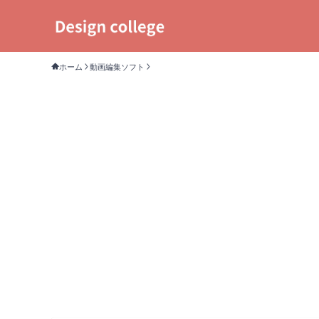
ホーム
動画編集ソフト