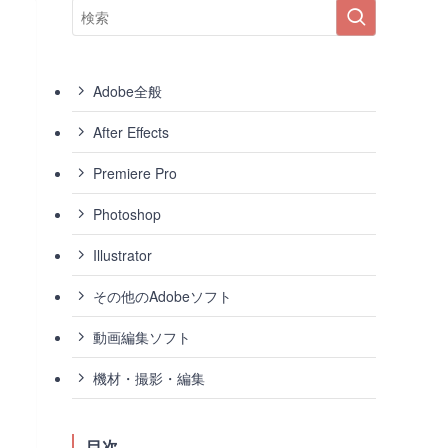
Adobe全般
After Effects
Premiere Pro
Photoshop
Illustrator
その他のAdobeソフト
動画編集ソフト
機材・撮影・編集
目次