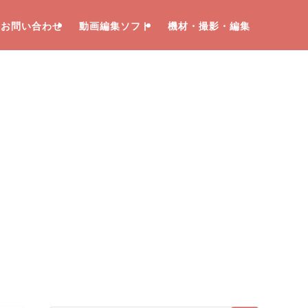
お問い合わせ
動画編集ソフト
機材・撮影・編集