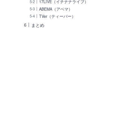
17LIVE（イチナナライブ）
ABEMA（アベマ）
TVer（ティーバー）
まとめ