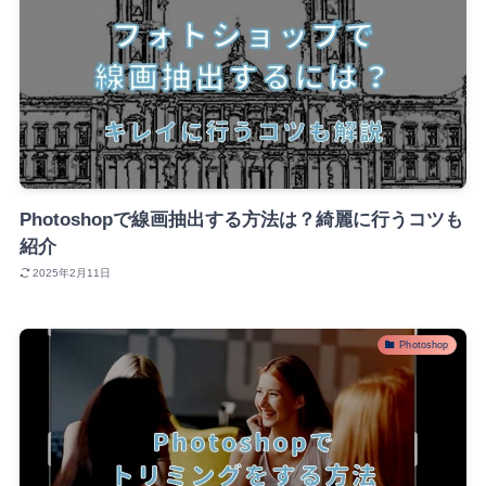
Photoshopで線画抽出する方法は？綺麗に行うコツも
紹介
2025年2月11日
Photoshop