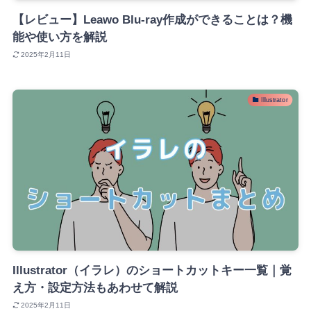
【レビュー】Leawo Blu-ray作成ができることは？機
能や使い方を解説
2025年2月11日
Illustrator
Illustrator（イラレ）のショートカットキー一覧｜覚
え方・設定方法もあわせて解説
2025年2月11日