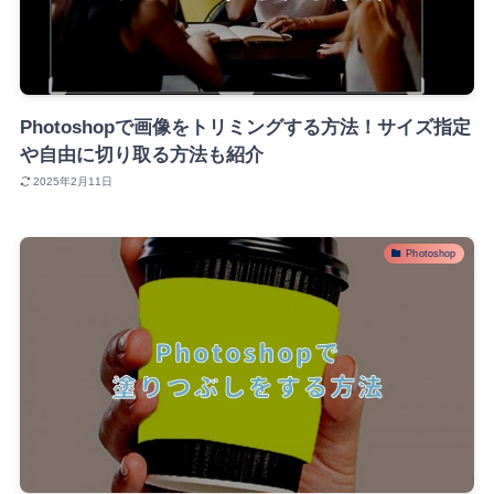
Photoshopで画像をトリミングする方法！サイズ指定
や自由に切り取る方法も紹介
2025年2月11日
Photoshop